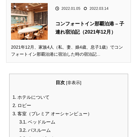
2022.01.05
2022.03.14
コンフォートイン那覇泊港 – 子
連れ宿泊記（2021年12月）
2021年12月、家族4人（私、妻、娘4歳、息子1歳）でコン
フォートイン那覇泊港に宿泊した時の宿泊記...
目次
[
非表示
]
1.
ホテルについて
2.
ロビー
3.
客室（プレミア オーシャンビュー）
3.1.
ベッドルーム
3.2.
バスルーム