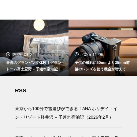
2026.01.24
2025.11.06
最高のグランピング体験！グラン
子供の撮影に50mmより35mm前
ドーム富士忍野 – 子連れ宿泊記
後のレンズを使う機会が増えてき
（2025年11月）
た
RSS
東京から100分で雪遊びができる！ANA ホリデイ・イ
ン・リゾート軽井沢 – 子連れ宿泊記（2026年2月）