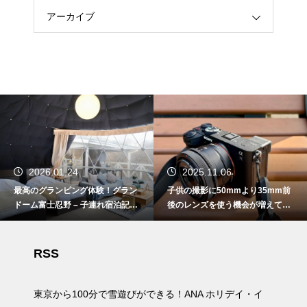
アーカイブ
2025.11.06
2025.09.13
子供の撮影に50mmより35mm前
コスパ抜群！シェラトン・プリン
後のレンズを使う機会が増えてき
セス・カイウラニ – 子連れ宿泊記
た
（2025年7月）
RSS
東京から100分で雪遊びができる！ANA ホリデイ・イ