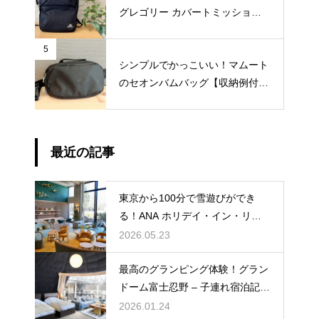
グレゴリー カバートミッション
デイスリム V4【収納例付きレビ
ュー】
5
シンプルでかっこいい！マムート
のセオンバムバッグ【収納例付き
レビュー】
最近の記事
東京から100分で雪遊びができ
る！ANA ホリデイ・イン・リゾ
ート軽井沢 – 子連れ宿泊記（202
2026.05.23
6年2月）
最高のグランピング体験！グラン
ドーム富士忍野 – 子連れ宿泊記
（2025年11月）
2026.01.24