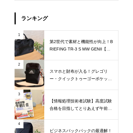
ランキング
1
第2世代で素材と機能性が向上！B
RIEFING TR-3 S MW GENII【レ
ビュー】
2
スマホと財布が入る！グレゴリ
ー・クイックトゥーゴーポケット
【収納例付きレビュー】
3
【情報処理技術者試験】高度試験
合格を目指してとりあえず午前Ⅰ
だけ合格しておくススメ【勉強方
法紹介】
4
ビジネスバックパックの最適解！