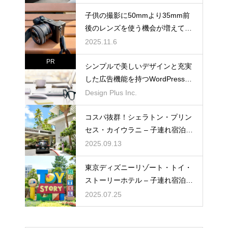
子供の撮影に50mmより35mm前
後のレンズを使う機会が増えてき
た
2025.11.6
PR
シンプルで美しいデザインと充実
した広告機能を持つWordPressテ
ーマ「muum」
Design Plus Inc.
コスパ抜群！シェラトン・プリン
セス・カイウラニ – 子連れ宿泊記
（2025年7月）
2025.09.13
東京ディズニーリゾート・トイ・
ストーリーホテル – 子連れ宿泊記
（2025年6月）
2025.07.25