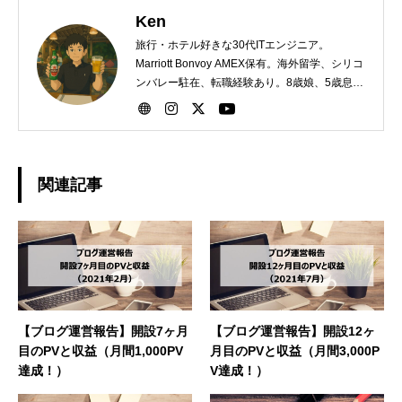
Ken
旅行・ホテル好きな30代ITエンジニア。
Marriott Bonvoy AMEX保有。海外留学、シリコ
ンバレー駐在、転職経験あり。8歳娘、5歳息子
の父親。第二子誕生時に2ヶ月間の育休取得。
関連記事
【ブログ運営報告】開設7ヶ月
【ブログ運営報告】開設12ヶ
目のPVと収益（月間1,000PV
月目のPVと収益（月間3,000P
達成！）
V達成！）