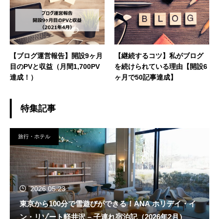
【ブログ運営報告】開設9ヶ月
【継続するコツ】私がブログ
目のPVと収益（月間1,700PV
を続けられている理由【開設6
達成！）
ヶ月で50記事達成】
特集記事
旅行・ホテル
2026.05.23
東京から100分で雪遊びができる！ANA ホリデイ・イ
ン・リゾート軽井沢 – 子連れ宿泊記（2026年2月）