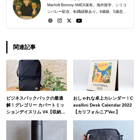
Marriott Bonvoy AMEX保有。海外留学、シリコ
ンバレー駐在、転職経験あり。8歳娘、5歳息子
の父親。第二子誕生時に2ヶ月間の育休取得。
関連記事
ビジネスバックパックの最適
おしゃれな卓上カレンダー！C
解！グレゴリー カバートミッ
avallini Desk Calendar 2022
ションデイスリム V4【収納例
【カリフォルニアVer.】
付きレビュー】