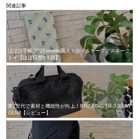
関連記事
ほぼ日手帳 2025 weeks購入！タイ＆チーフ／スネーク
トイ【ほぼ日歴9年目】
第2世代で素材と機能性が向上！BRIEFING TR-3 S MW
GENII【レビュー】