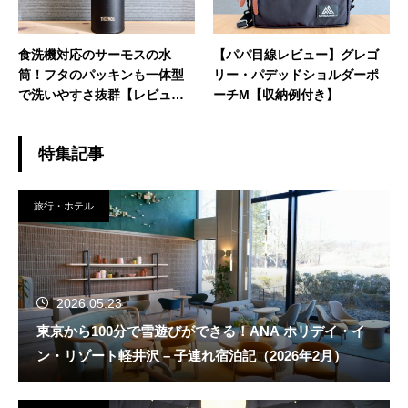
食洗機対応のサーモスの水
【パパ目線レビュー】グレゴ
筒！フタのパッキンも一体型
リー・パデッドショルダーポ
で洗いやすさ抜群【レビュ
ーチM【収納例付き】
ー】
特集記事
旅行・ホテル
2026.05.23
東京から100分で雪遊びができる！ANA ホリデイ・イ
ン・リゾート軽井沢 – 子連れ宿泊記（2026年2月）