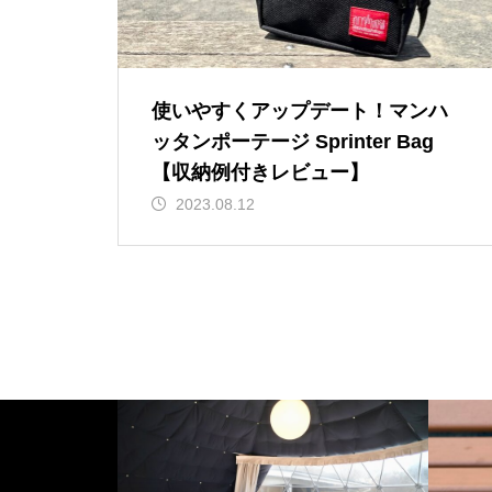
イ・ストーリーホテル – 子連れ
宿泊記（2025年6月）
東京から100分で雪遊びができ
る！ANA ホリデイ・イン・リゾー
使いやすくアップデート！マンハ
ト軽井沢 – 子連れ宿泊記（2026年
ッタンポーテージ Sprinter Bag
2月）
富士マリオットホテル山中湖 –
コスパ抜群！シェラトン・プリン
【収納例付きレビュー】
子連れ宿泊記【本編】（2024年
セス・カイウラニ – 子連れ宿泊記
2023.08.12
10月）
（2025年7月）
ザ・カハラ・ホテル＆リゾート
横浜 – 子連れ宿泊記（2024年6
月）