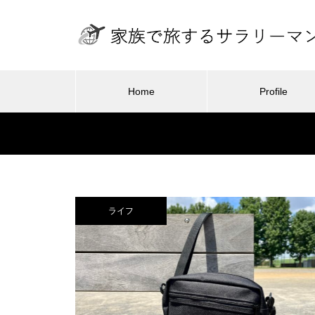
Home
Profile
旅行・ホ
旅行・ホテル
東京から100分で雪遊びができ
る！ANA ホリデイ・イン・リゾ
ライフ
2026.01.24
2
ート軽井沢 – 子連れ宿泊記（20
ができる！
最高のグランピング体験！グラン
子供
26年2月）
リゾート軽
ドーム富士忍野 – 子連れ宿泊記（2
のレ
26年2
025年11月）
東京ディズニーリゾート・ト