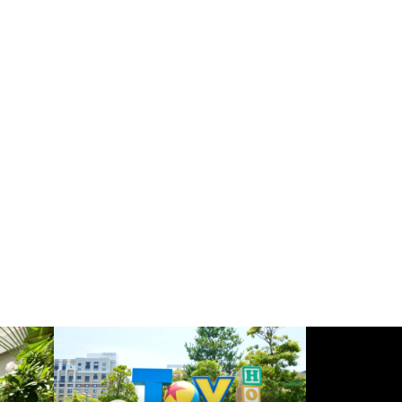
子連れ宿泊記【Grill ＆ Dining G
編】（2024年10月）
子供の撮影に50mmより35mm前
後のレンズを使う機会が増えてき
た
ハイアットリージェンシーグア
ほぼ日手帳 2025 weeks購入！タ
ム – 子連れ宿泊記（2024年7
イ＆チーフ／スネークトイ【ほぼ
月）
日歴9年目】
伊豆マリオットホテル修善寺 –
子連れ宿泊記【本編】（2024年
1月）