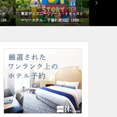
2025.07.25
2025.04.
ンセ
東京ディズニーリゾート・トイ・スト
ほぼ日手帳 2
202
ーリーホテル – 子連れ宿泊記（2025
チーフ／スネ
年6月）
目】