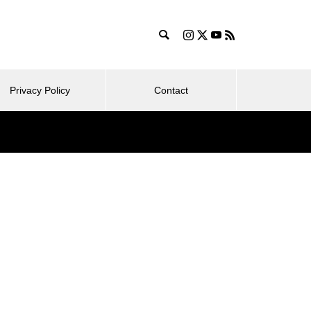
Privacy Policy
Contact
ログ運営
旅行・ホテル
ライ
コスパ抜群！シェラトン・プリ
ンセス・カイウラニ – 子連れ宿
2025.07.25
2025
泊記（2025年7月）
リン
東京ディズニーリゾート・トイ・
ほぼ日手帳
泊記
ストーリーホテル – 子連れ宿泊記
イ＆チー
（2025年6月）
日歴9年
富士マリオットホテル山中湖 –