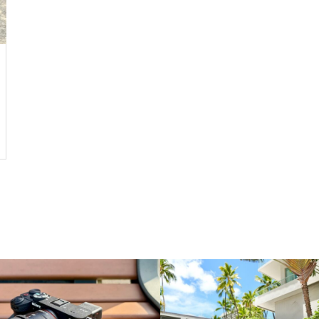
八幡野温泉郷 杜の湯 きらの里 –
子連れ宿泊記（2025年2月）
最高のグランピング体験！グラン
ドーム富士忍野 – 子連れ宿泊記
（2025年11月）
【子連れグアム旅行】日本食が
東京ディズニーリゾート・トイ・
食べたくなったここ！「おにぎ
ストーリーホテル – 子連れ宿泊記
りセブン」
（2025年6月）
伊豆マリオットホテル修善寺 –
子連れ宿泊記【Grill ＆ Dining G
編】（2024年1月）