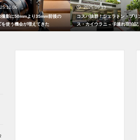
25.11.06
2025.09.13
撮影に50mmより35mm前後の
コスパ抜群！シェラトン・プリ
ズを使う機会が増えてきた
ス・カイウラニ – 子連れ宿泊記（
5年7月）
会