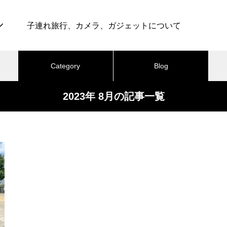
子連れ旅行、カメラ、ガジェットについて
Category
Blog
2023年 8月の記事一覧
最近の記事
テル
カメラ
ライフ
グルメ
育児
仕事・転職
ブ
カメラ
旅行・ホテル
最高のグランピング体験！グラ
ンドーム富士忍野 – 子連れ宿泊
025.11.06
2025.09.13
記（2025年11月）
の撮影に50mmより35mm前後
コスパ抜群！シェラトン・プ
ンズを使う機会が増えてきた
セス・カイウラニ – 子連れ宿
（2025年7月）
懐かしい田舎気分を味わえる！
おすすめページ