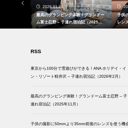
2026.01.24
20
ができる！AN
最高のグランピング体験！グランドー
子供の
ート軽井沢 –
ム富士忍野 – 子連れ宿泊記（2025年1
レン
月）
1月）
RSS
東京から100分で雪遊びができる！ANA ホリデイ・イ
ン・リゾート軽井沢 – 子連れ宿泊記（2026年2月）
最高のグランピング体験！グランドーム富士忍野 – 子
連れ宿泊記（2025年11月）
子供の撮影に50mmより35mm前後のレンズを使う機