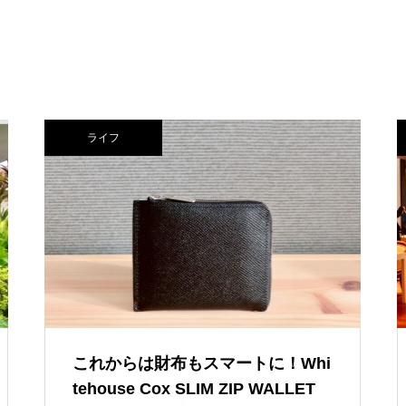
八幡野温泉郷 杜の湯 きらの里 –
子連れ宿泊記（2025年2月）
最高のグランピング体験！グラン
ドーム富士忍野 – 子連れ宿泊記
（2025年11月）
【子連れグアム旅行】日本食が
東京ディズニーリゾート・トイ・
ライフ
食べたくなったここ！「おにぎ
ストーリーホテル – 子連れ宿泊記
りセブン」
（2025年6月）
伊豆マリオットホテル修善寺 –
子連れ宿泊記【Grill ＆ Dining G
編】（2024年1月）
これからは財布もスマートに！Whi
tehouse Cox SLIM ZIP WALLET