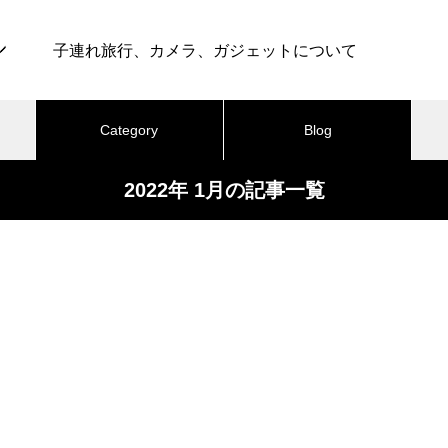
子連れ旅行、カメラ、ガジェットについて
Category
Blog
2022年 1月の記事一覧
最近の記事
テル
カメラ
ライフ
グルメ
育児
仕事・転職
ブ
旅行・ホテル
旅行・ホテル
最高のグランピング体験！グラ
ンドーム富士忍野 – 子連れ宿泊
2025.09.13
2025.07.25
記（2025年11月）
コスパ抜群！シェラトン・プリン
東京ディズニーリゾ
セス・カイウラニ – 子連れ宿泊記
ストーリーホテル –
（2025年7月）
（2025年6月）
懐かしい田舎気分を味わえる！
おすすめページ