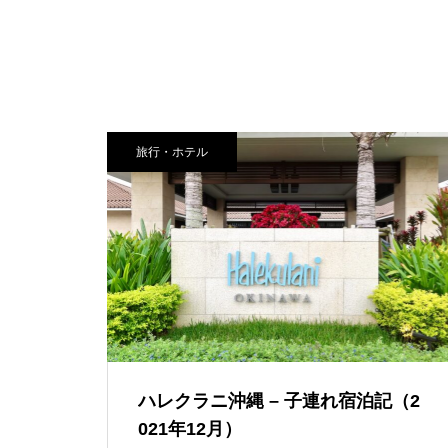
イ・ストーリーホテル – 子連れ
宿泊記（2025年6月）
東京から100分で雪遊びができ
る！ANA ホリデイ・イン・リゾー
ト軽井沢 – 子連れ宿泊記（2026年
2月）
富士マリオットホテル山中湖 –
コスパ抜群！シェラトン・プリン
旅行・ホテル
子連れ宿泊記【本編】（2024年
セス・カイウラニ – 子連れ宿泊記
10月）
（2025年7月）
ザ・カハラ・ホテル＆リゾート
横浜 – 子連れ宿泊記（2024年6
月）
ハレクラニ沖縄 – 子連れ宿泊記（2
021年12月）