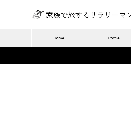
Home
Profile
旅行・ホ
カメラ
東京から100分で雪遊びができ
る！ANA ホリデイ・イン・リゾ
2025.11.06
ート軽井沢 – 子連れ宿泊記（20
ング体験！グラン
子供の撮影に50mmより35mm前後
26年2月）
– 子連れ宿泊記（2
のレンズを使う機会が増えてきた
東京ディズニーリゾート・ト