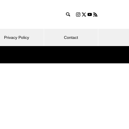
Privacy Policy
Contact
ログ運営
ライフ
コスパ抜群！シェラトン・プリ
ンセス・カイウラニ – 子連れ宿
2025.04.27
泊記（2025年7月）
ート・トイ・
ほぼ日手帳 2025 weeks購入！タ
 子連れ宿泊記
イ＆チーフ／スネークトイ【ほぼ
日歴9年目】
富士マリオットホテル山中湖 –