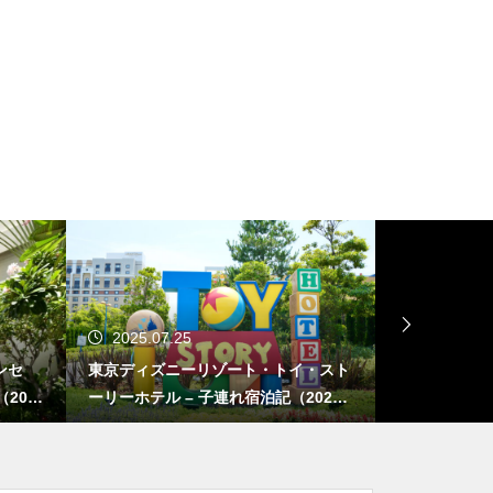
2025.04.27
20
・トイ・スト
ほぼ日手帳 2025 weeks購入！タイ＆
懐か
泊記（2025
チーフ／スネークトイ【ほぼ日歴9年
温泉郷
目】
記（2