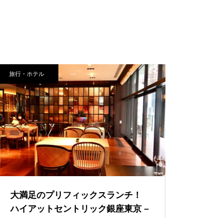
子連れ宿泊記【Grill ＆ Dining G
編】（2024年10月）
子供の撮影に50mmより35mm前
後のレンズを使う機会が増えてき
た
ハイアットリージェンシーグア
ほぼ日手帳 2025 weeks購入！タ
旅行・ホテル
ム – 子連れ宿泊記（2024年7
イ＆チーフ／スネークトイ【ほぼ
月）
日歴9年目】
伊豆マリオットホテル修善寺 –
子連れ宿泊記【本編】（2024年
1月）
大満足のプリフィックスランチ！
ハイアットセントリック銀座東京 –