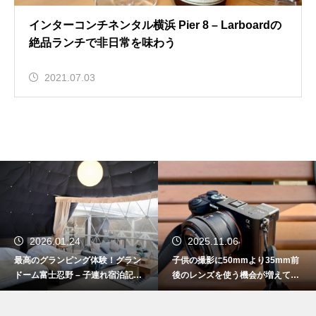
インターコンチネンタル横浜 Pier 8 – Larboardの
絶品ランチで非日常を味わう
2021.07.03
2026.01.24
2025.11.06
最高のグランピング体験！グラン
子供の撮影に50mmより35mm前
ドーム富士忍野 – 子連れ宿泊記
後のレンズを使う機会が増えてき
（2025年11月）
た