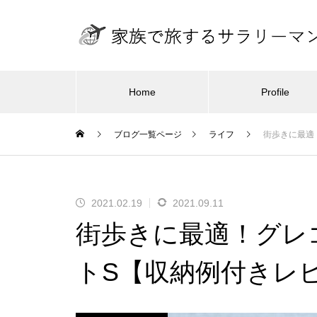
Home
Profile
ブログ一覧ページ
ライフ
街歩きに最適
旅行・ホ
カメラ
旅
東京から100分で雪遊びができ
2021.02.19
2021.09.11
る！ANA ホリデイ・イン・リゾ
2025.11.06
2
街歩きに最適！グレ
ート軽井沢 – 子連れ宿泊記（20
！グラン
子供の撮影に50mmより35mm前後
コス
26年2月）
宿泊記（2
のレンズを使う機会が増えてきた
セス
トS【収納例付きレ
（2
東京ディズニーリゾート・ト