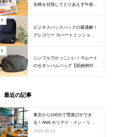
合格を目指してとりあえず午前Ⅰ
だけ合格しておくススメ【勉強方
法紹介】
4
ビジネスバックパックの最適解！
グレゴリー カバートミッション
デイスリム V4【収納例付きレビ
ュー】
5
シンプルでかっこいい！マムート
のセオンバムバッグ【収納例付き
レビュー】
最近の記事
東京から100分で雪遊びができ
る！ANA ホリデイ・イン・リゾ
ート軽井沢 – 子連れ宿泊記（202
2026.05.23