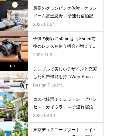
6年2月）
最高のグランピング体験！グラン
ドーム富士忍野 – 子連れ宿泊記
（2025年11月）
2026.01.24
子供の撮影に50mmより35mm前
後のレンズを使う機会が増えてき
た
2025.11.6
PR
シンプルで美しいデザインと充実
した広告機能を持つWordPressテ
ーマ「muum」
Design Plus Inc.
コスパ抜群！シェラトン・プリン
セス・カイウラニ – 子連れ宿泊記
（2025年7月）
2025.09.13
東京ディズニーリゾート・トイ・