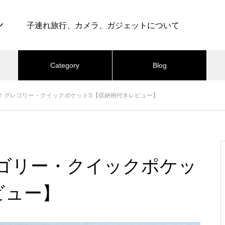
子連れ旅行、カメラ、ガジェットについて
Category
Blog
最近の記事
！グレゴリー・クイックポケットS【収納例付きレビュー】
テル
カメラ
ライフ
グルメ
育児
仕事・転職
ブ
行・ホテル
旅行・ホテル
最高のグランピング体験！グラ
ンドーム富士忍野 – 子連れ宿泊
025.09.13
2025.07.25
ゴリー・クイックポケッ
記（2025年11月）
パ抜群！シェラトン・プリン
東京ディズニーリゾート・ト
・カイウラニ – 子連れ宿泊記
ストーリーホテル – 子連れ宿
ビュー】
025年7月）
（2025年6月）
懐かしい田舎気分を味わえる！
おすすめページ