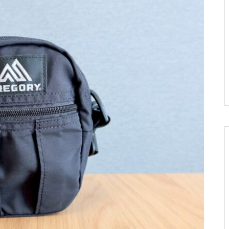
八幡野温泉郷 杜の湯 きらの里 –
子連れ宿泊記（2025年2月）
最高のグランピング体験！グラン
ドーム富士忍野 – 子連れ宿泊記
（2025年11月）
【子連れグアム旅行】日本食が
東京ディズニーリゾート・トイ・
食べたくなったここ！「おにぎ
ストーリーホテル – 子連れ宿泊記
りセブン」
（2025年6月）
伊豆マリオットホテル修善寺 –
子連れ宿泊記【Grill ＆ Dining G
編】（2024年1月）