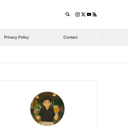
Privacy Policy
Contact
ログ運営
ライフ
旅行・ホ
コスパ抜群！シェラトン・プリ
ンセス・カイウラニ – 子連れ宿
2025.04.27
2026
泊記（2025年7月）
イ・
ほぼ日手帳 2025 weeks購入！タ
東京から
泊記
イ＆チーフ／スネークトイ【ほぼ
ANA 
日歴9年目】
井沢 – 
月）
富士マリオットホテル山中湖 –