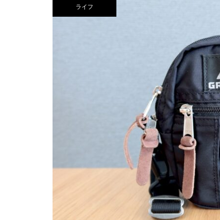
イ・ストーリーホテル – 子連れ
ライフ
宿泊記（2025年6月）
東京から100分で雪遊びができ
る！ANA ホリデイ・イン・リゾー
ト軽井沢 – 子連れ宿泊記（2026年
2月）
富士マリオットホテル山中湖 –
コスパ抜群！シェラトン・プリン
子連れ宿泊記【本編】（2024年
セス・カイウラニ – 子連れ宿泊記
10月）
（2025年7月）
ザ・カハラ・ホテル＆リゾート
横浜 – 子連れ宿泊記（2024年6
月）