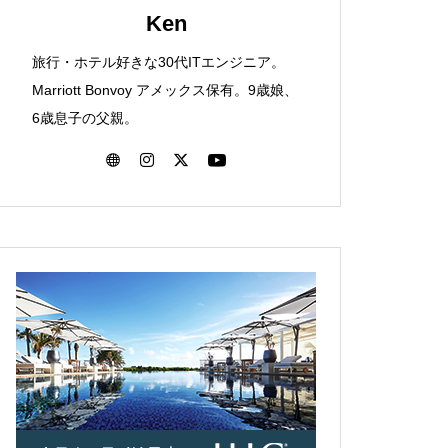
子連れ宿泊記【Grill ＆ Dining G
Ken
編】（2024年10月）
子供の撮影に50mmより35mm前
旅行・ホテル好きな30代ITエンジニア。
後のレンズを使う機会が増えてき
Marriott Bonvoy アメックス保有。9歳娘、
た
6歳息子の父親。
ハイアットリージェンシーグア
ほぼ日手帳 2025 weeks購入！タ
ム – 子連れ宿泊記（2024年7
イ＆チーフ／スネークトイ【ほぼ
月）
日歴9年目】
伊豆マリオットホテル修善寺 –
子連れ宿泊記【本編】（2024年
1月）