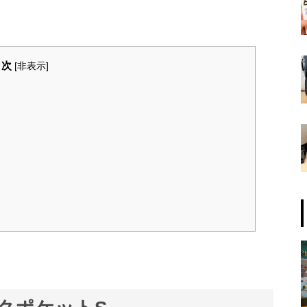
目次
[
非表示
]