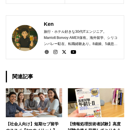
Ken
旅行・ホテル好きな30代ITエンジニア。
Marriott Bonvoy AMEX保有。海外留学、シリコ
ンバレー駐在、転職経験あり。8歳娘、5歳息子
の父親。第二子誕生時に2ヶ月間の育休取得。
関連記事
【社会人向け】短期セブ留学
【情報処理技術者試験】高度