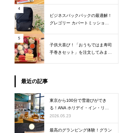
だけ合格しておくススメ【勉強方
法紹介】
4
ビジネスバックパックの最適解！
グレゴリー カバートミッション
デイスリム V4【収納例付きレビ
ュー】
5
子供大喜び！「おうちではま寿司
手巻きセット」を注文してみまし
た【ホームパーティにおすすめ】
最近の記事
東京から100分で雪遊びができ
る！ANA ホリデイ・イン・リゾ
ート軽井沢 – 子連れ宿泊記（202
2026.05.23
6年2月）
最高のグランピング体験！グラン