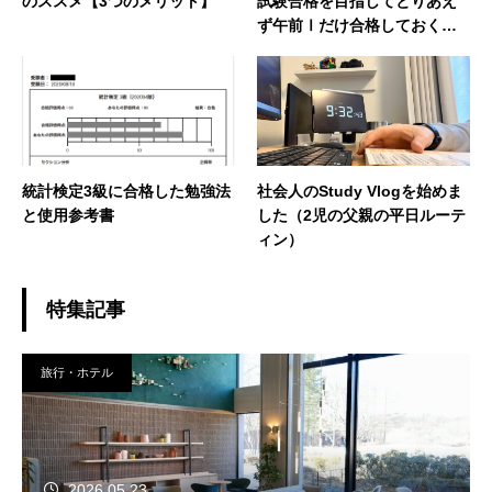
のススメ【3つのメリット】
試験合格を目指してとりあえ
ず午前Ⅰだけ合格しておくス
スメ【勉強方法紹介】
統計検定3級に合格した勉強法
社会人のStudy Vlogを始めま
と使用参考書
した（2児の父親の平日ルーテ
ィン）
特集記事
旅行・ホテル
2026.05.23