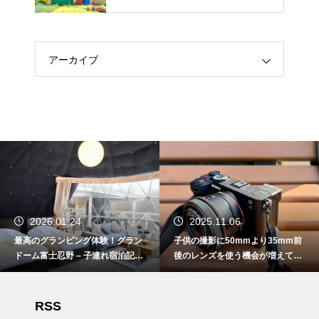
アーカイブ
2025.11.06
2025.09.13
子供の撮影に50mmより35mm前
コスパ抜群！シェラトン・プリン
後のレンズを使う機会が増えてき
セス・カイウラニ – 子連れ宿泊記
た
（2025年7月）
RSS