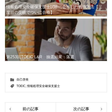
情報処理安全確保支援士試験に合格した勉強方法【三
度目の受験でついに合格】
第253回TOEIC L&R 抽選結果：落選
自己啓発
TOEIC
,
情報処理安全確保支援士
前の記事
次の記事