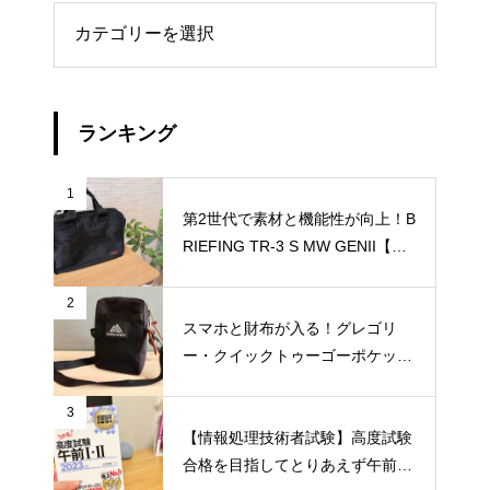
リー
ランキング
1
第2世代で素材と機能性が向上！B
RIEFING TR-3 S MW GENII【レ
ビュー】
2
スマホと財布が入る！グレゴリ
ー・クイックトゥーゴーポケット
【収納例付きレビュー】
3
【情報処理技術者試験】高度試験
合格を目指してとりあえず午前Ⅰ