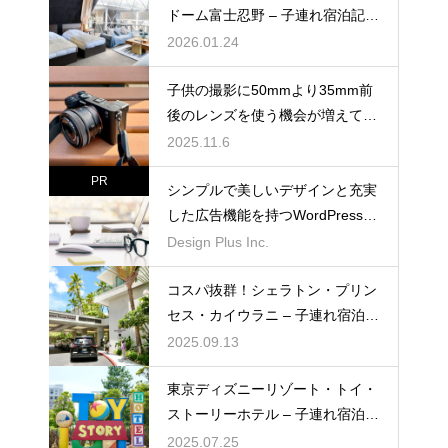
ドーム富士忍野 – 子連れ宿泊記
（2025年11月）
2026.01.24
子供の撮影に50mmより35mm前
後のレンズを使う機会が増えてき
た
2025.11.6
PR
シンプルで美しいデザインと充実
した広告機能を持つWordPressテ
ーマ「muum」
Design Plus Inc.
コスパ抜群！シェラトン・プリン
セス・カイウラニ – 子連れ宿泊記
（2025年7月）
2025.09.13
東京ディズニーリゾート・トイ・
ストーリーホテル – 子連れ宿泊記
（2025年6月）
2025.07.25