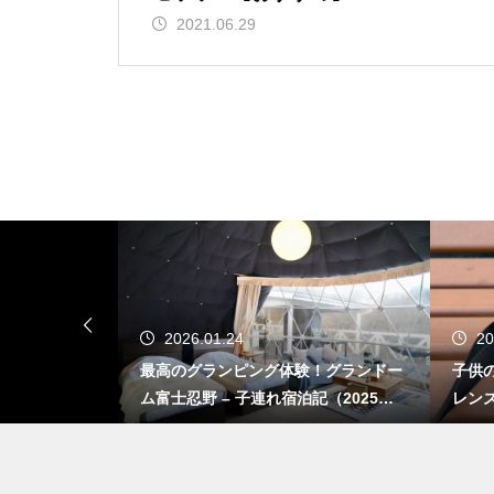
2021.06.29
2026.01.24
20
ができる！AN
最高のグランピング体験！グランドー
子供の
ート軽井沢 –
ム富士忍野 – 子連れ宿泊記（2025年1
レン
月）
1月）