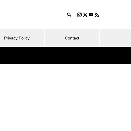
Privacy Policy
Contact
ログ運営
旅行・ホテル
ライ
コスパ抜群！シェラトン・プリ
ンセス・カイウラニ – 子連れ宿
2025.07.25
2025
泊記（2025年7月）
リン
東京ディズニーリゾート・トイ・
ほぼ日手帳
泊記
ストーリーホテル – 子連れ宿泊記
イ＆チー
（2025年6月）
日歴9年
富士マリオットホテル山中湖 –