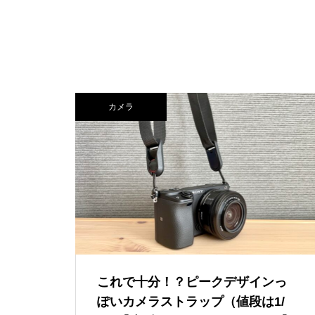
イ・ストーリーホテル – 子連れ
宿泊記（2025年6月）
東京から100分で雪遊びができ
る！ANA ホリデイ・イン・リゾー
ト軽井沢 – 子連れ宿泊記（2026年
2月）
富士マリオットホテル山中湖 –
コスパ抜群！シェラトン・プリン
カメラ
子連れ宿泊記【本編】（2024年
セス・カイウラニ – 子連れ宿泊記
10月）
（2025年7月）
ザ・カハラ・ホテル＆リゾート
横浜 – 子連れ宿泊記（2024年6
月）
これで十分！？ピークデザインっ
ぽいカメラストラップ（値段は1/