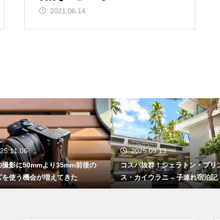
2021.06.14
25.11.06
2025.09.13
撮影に50mmより35mm前後の
コスパ抜群！シェラトン・プリ
ズを使う機会が増えてきた
ス・カイウラニ – 子連れ宿泊記（
5年7月）