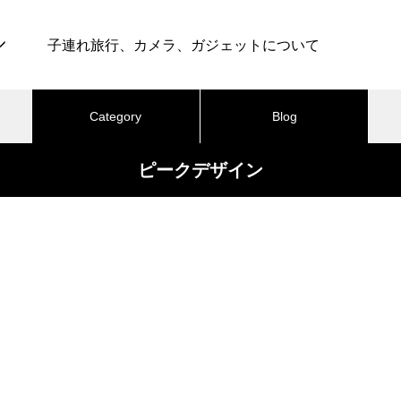
子連れ旅行、カメラ、ガジェットについて
Category
Blog
ピークデザイン
最近の記事
テル
カメラ
ライフ
グルメ
育児
仕事・転職
ブ
カメラ
旅行・ホテル
最高のグランピング体験！グラ
ンドーム富士忍野 – 子連れ宿泊
025.11.06
2025.09.13
記（2025年11月）
の撮影に50mmより35mm前後
コスパ抜群！シェラトン・プ
ンズを使う機会が増えてきた
セス・カイウラニ – 子連れ宿
（2025年7月）
懐かしい田舎気分を味わえる！
おすすめページ