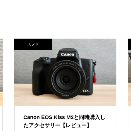
八幡野温泉郷 杜の湯 きらの里 –
子連れ宿泊記（2025年2月）
最高のグランピング体験！グラン
ドーム富士忍野 – 子連れ宿泊記
（2025年11月）
【子連れグアム旅行】日本食が
東京ディズニーリゾート・トイ・
カメラ
食べたくなったここ！「おにぎ
ストーリーホテル – 子連れ宿泊記
りセブン」
（2025年6月）
伊豆マリオットホテル修善寺 –
子連れ宿泊記【Grill ＆ Dining G
編】（2024年1月）
Canon EOS Kiss M2と同時購入し
たアクセサリー【レビュー】