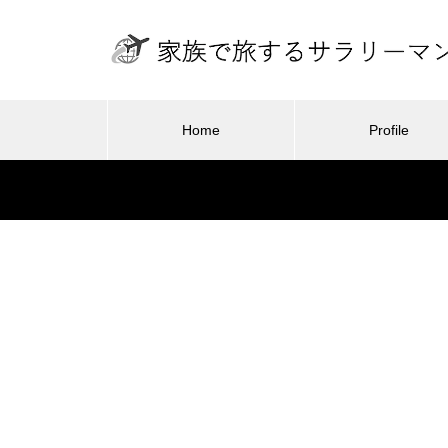
Home
Profile
旅行・ホ
旅行・ホテル
東京から100分で雪遊びができ
る！ANA ホリデイ・イン・リゾ
2026.01.24
2
ート軽井沢 – 子連れ宿泊記（20
ができる！
最高のグランピング体験！グラン
子供
26年2月）
リゾート軽
ドーム富士忍野 – 子連れ宿泊記（2
のレ
26年2
025年11月）
東京ディズニーリゾート・ト